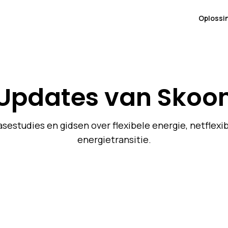
Oplossi
Updates van Skoo
asestudies en gidsen over flexibele energie, netflexib
energietransitie.