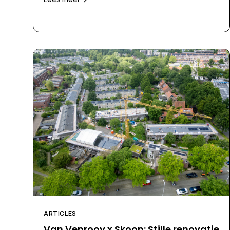
ARTICLES
Van Venrooy x Skoon: Stille renovatie