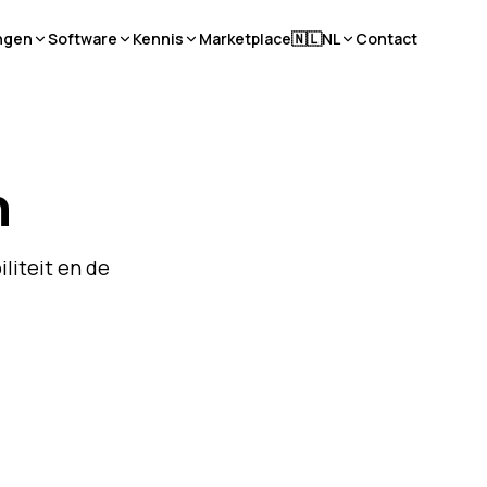
ngen
Software
Kennis
Marketplace
🇳🇱
NL
Contact
n
iliteit en de