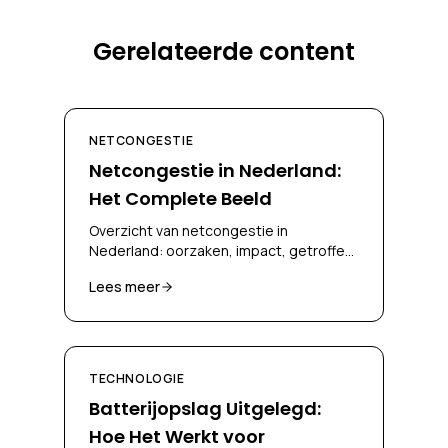
Gerelateerde content
NETCONGESTIE
Netcongestie in Nederland:
Het Complete Beeld
Overzicht van netcongestie in
Nederland: oorzaken, impact, getroffen
regio's en oplossingen voor bedrijven en
Lees meer
netbeheerders.
TECHNOLOGIE
Batterijopslag Uitgelegd:
Hoe Het Werkt voor