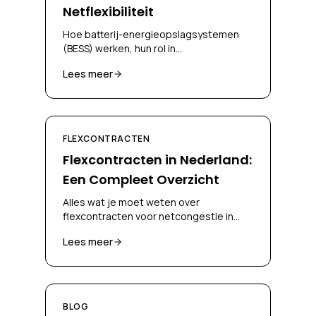
Netflexibiliteit
Hoe batterij-energieopslagsystemen
(BESS) werken, hun rol in
netcongestiebeheer, en hoe bedrijven
Lees meer
ze kunnen inzetten voor flexcontracten.
FLEXCONTRACTEN
Flexcontracten in Nederland:
Een Compleet Overzicht
Alles wat je moet weten over
flexcontracten voor netcongestie in
Nederland, CBC, CSC, biedplicht en
Lees meer
congestieverzachtende maatregelen.
BLOG