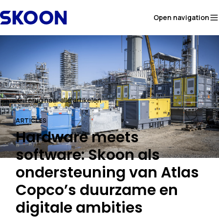
Skip to content
Open navigation
Terug naar alle artikelen
ARTICLES
Hardware meets
software: Skoon als
ondersteuning van Atlas
Copco’s duurzame en
digitale ambities