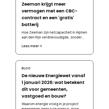
Zeeman krijgt meer
vermogen met een CBC-
contract en een 'gratis'
batterij
Hoe Zeeman zijn netcapaciteit in Alphen
aan den Rijn verdrievoudigde, zonder
zelf te investeren in een batterij en
Lees meer
zonder fossiele noodstroom, via een
CBC-contract en battery-as-a-service.
BLOG
De nieuwe Energiewet vanaf
1 januari 2026: wat betekent
dit voor gemeenten,
vastgoed en bouw?
Waarom energie vroeg in je project
meenemen geen luxe meer is, maar