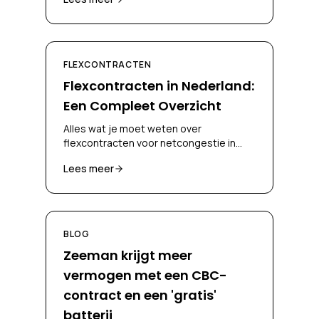
ze kunnen inzetten voor flexcontracten.
FLEXCONTRACTEN
Flexcontracten in Nederland:
Een Compleet Overzicht
Alles wat je moet weten over
flexcontracten voor netcongestie in
Nederland, CBC, CSC, biedplicht en
Lees meer
congestieverzachtende maatregelen.
BLOG
Zeeman krijgt meer
vermogen met een CBC-
contract en een 'gratis'
batterij