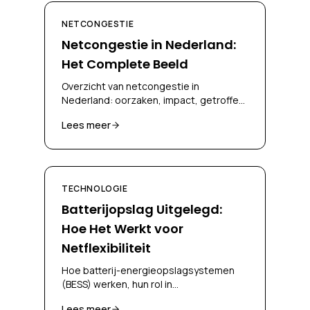
NETCONGESTIE
Netcongestie in Nederland:
Het Complete Beeld
Overzicht van netcongestie in
Nederland: oorzaken, impact, getroffen
regio's en oplossingen voor bedrijven en
Lees meer
netbeheerders.
TECHNOLOGIE
Batterijopslag Uitgelegd:
Hoe Het Werkt voor
Netflexibiliteit
Hoe batterij-energieopslagsystemen
(BESS) werken, hun rol in
netcongestiebeheer, en hoe bedrijven
Lees meer