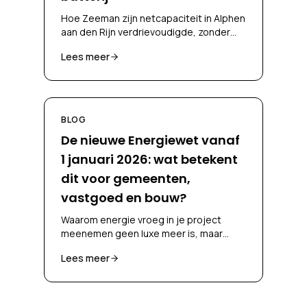
Hoe Zeeman zijn netcapaciteit in Alphen
aan den Rijn verdrievoudigde, zonder
zelf te investeren in een batterij en
Lees meer
zonder fossiele noodstroom, via een
CBC-contract en battery-as-a-service.
BLOG
De nieuwe Energiewet vanaf
1 januari 2026: wat betekent
dit voor gemeenten,
vastgoed en bouw?
Waarom energie vroeg in je project
meenemen geen luxe meer is, maar
noodzaak
Lees meer