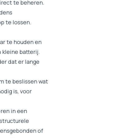
direct te beheren.
jdens
p te lossen.
aar te houden en
kleine batterij.
er dat er lange
m te beslissen wat
odig is, voor
ren in een
structurele
zoensgebonden of