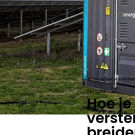
Terug naar alle artike
ARTICLES
Hoe je
verste
breid