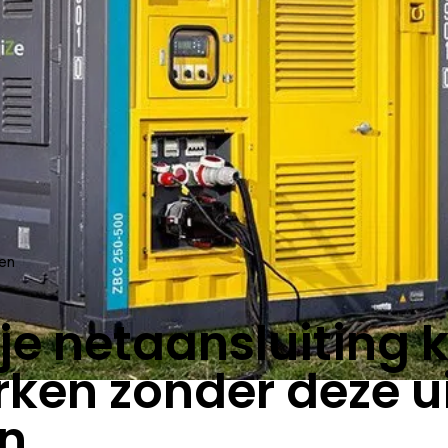
len
 je netaansluiting 
rken zonder deze ui
en