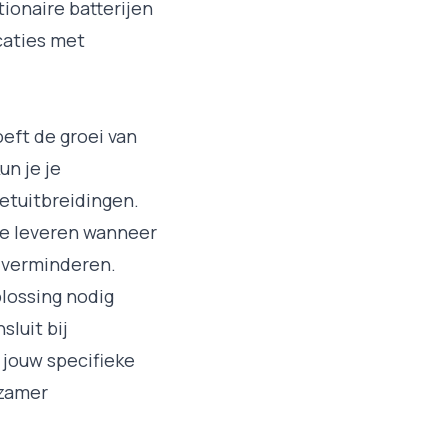
tionaire batterijen
caties met
eft de groei van
un je je
etuitbreidingen.
 te leveren wanneer
e verminderen.
lossing nodig
luit bij
 jouw specifieke
rzamer