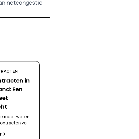
van netcongestie
TRACTEN
ntracten in
and: Een
eet
cht
 je moet weten
contracten voor
tie in
r
, CBC, CSC,