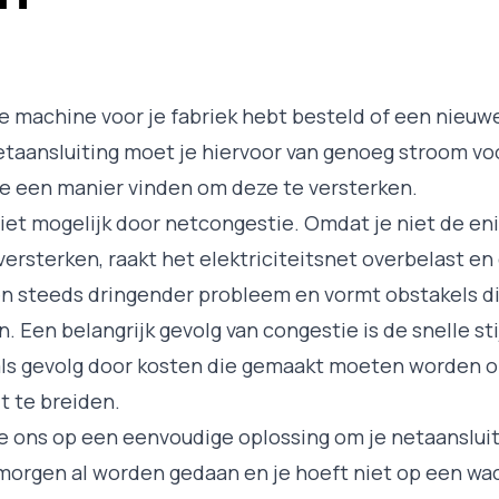
e machine voor je fabriek hebt besteld of een nieuwe 
netaansluiting moet je hiervoor van genoeg stroom voor
 je een manier vinden om deze te versterken.
 niet mogelijk door netcongestie. Omdat je niet de en
versterken, raakt het elektriciteitsnet overbelast en 
n steeds dringender probleem en vormt obstakels di
. Een belangrijk gevolg van congestie is de snelle st
als gevolg door kosten die gemaakt moeten worden 
it te breiden.
 ons op een eenvoudige oplossing om je netaansluiti
morgen al worden gedaan en je hoeft niet op een wach