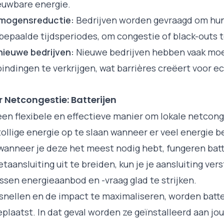
euwbare energie.
mogensreductie:
Bedrijven worden gevraagd om hun
bepaalde tijdsperiodes, om congestie of black-outs
nieuwe bedrijven:
Nieuwe bedrijven hebben vaak mo
ndingen te verkrijgen, wat barrières creëert voor 
 Netcongestie: Batterijen
een flexibele en effectieve manier om lokale netcong
ollige energie op te slaan wanneer er veel energie b
 wanneer je deze het meest nodig hebt, fungeren batt
etaansluiting uit te breiden, kun je je aansluiting ve
sen energieaanbod en -vraag glad te strijken.
snellen en de impact te maximaliseren, worden batter
plaatst. In dat geval worden ze geïnstalleerd aan jo