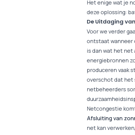
Het enige wat je n
deze oplossing: ba
De Uitdaging van
Voor we verder gaa
ontstaat wanneer d
is dan wat het ne
energiebronnen zo
produceren vaak st
overschot dat het
netbeheerders som
duurzaamheidsinsp
Netcongestie komt
Afsluiting van zo
net kan verwerken,