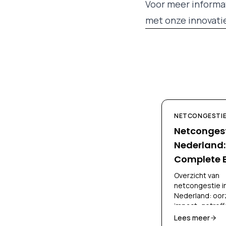
Voor meer informat
met onze innovatie
NETCONGESTI
Netcongest
Nederland:
Complete 
Overzicht van
netcongestie i
Nederland: oor
impact, getroff
en oplossingen
Lees meer
bedrijven en