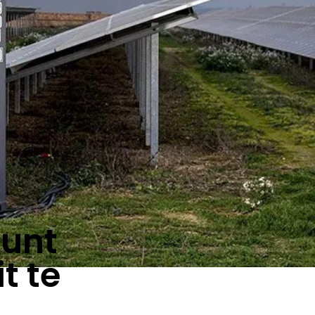
kunt
t te