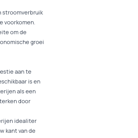
 stroomverbruik
 te voorkomen.
eite om de
economische groei
estie aan te
eschikbaar is en
erijen als een
rsterken door
ijen idealiter
uw kant van de