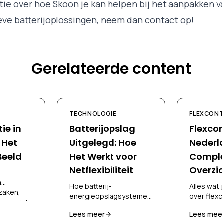
ie over hoe Skoon je kan helpen bij het aanpakken 
ve batterijoplossingen, neem dan contact op!
Gerelateerde content
E
TECHNOLOGIE
FLEXCON
ie in
Batterijopslag
Flexco
 Het
Uitgelegd: Hoe
Nederl
Beeld
Het Werkt voor
Compl
Netflexibiliteit
Overzi
n
Hoe batterij-
Alles wat
zaken,
energieopslagsystemen
over flex
en regio's
(BESS) werken, hun rol in
netconges
 voor
Lees meer
Lees mee
netcongestiebeheer, en
Nederland