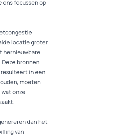
we ons focussen op
Netcongestie
lde locatie groter
at hernieuwbare
. Deze bronnen
 resulteert in een
 houden, moeten
 wat onze
zaakt.
genereren dan het
lling van