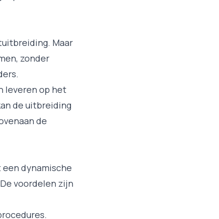
tuitbreiding. Maar
omen, zonder
ders.
en leveren op het
kan de uitbreiding
 bovenaan de
at een dynamische
 De voordelen zijn
procedures.