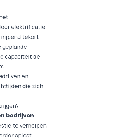
 het
oor elektrificatie
 nijpend tekort
 geplande
he capaciteit de
s.
edrijven en
httijden die zich
rijgen?
en bedrijven
stie te verhelpen,
erder oplost.