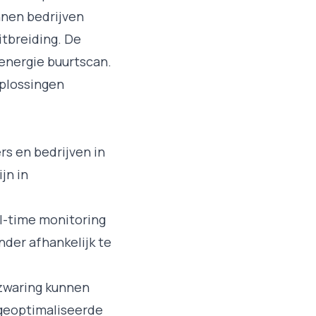
nnen bedrijven
itbreiding. De
energie buurtscan
.
oplossingen
s en bedrijven in
jn in
al-time monitoring
der afhankelijk te
rzwaring kunnen
f geoptimaliseerde