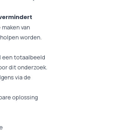
 vermindert
e maken van
geholpen worden.
l een totaalbeeld
oor dit onderzoek.
lgens via de
bare oplossing
ke