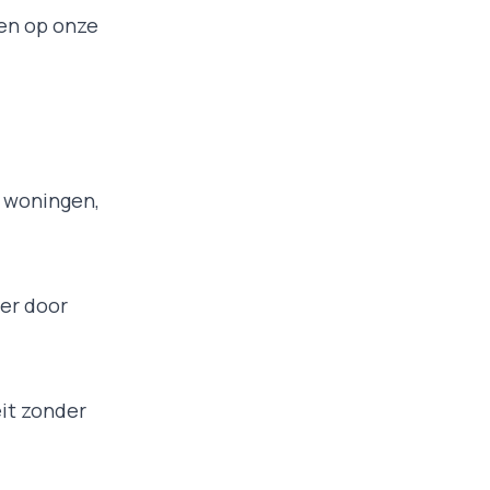
en op onze
n woningen,
der door
eit zonder