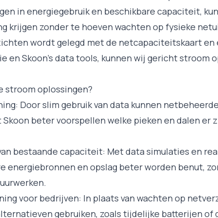
ijgen in energiegebruik en beschikbare capaciteit, ku
ng krijgen zonder te hoeven wachten op fysieke netu
nzichten wordt gelegd met de
netcapaciteitskaart
en
e en Skoon’s data tools, kunnen wij gericht stroom 
e stroom oplossingen?
ing: Door slim gebruik van data kunnen netbeheerder
koon beter voorspellen welke pieken en dalen er zi
 van bestaande capaciteit: Met data simulaties en re
e energiebronnen en opslag beter worden benut, zon
ctuurwerken.
ing voor bedrijven: In plaats van wachten op netve
lternatieven gebruiken, zoals tijdelijke batterijen o