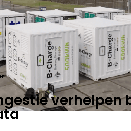
len
gestie verhelpen 
ata