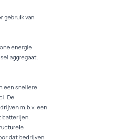
r gebruik van
hone energie
esel aggregaat.
 een snellere
ci. De
drijven m.b.v. een
 batterijen.
ructurele
oor dat bedrijven