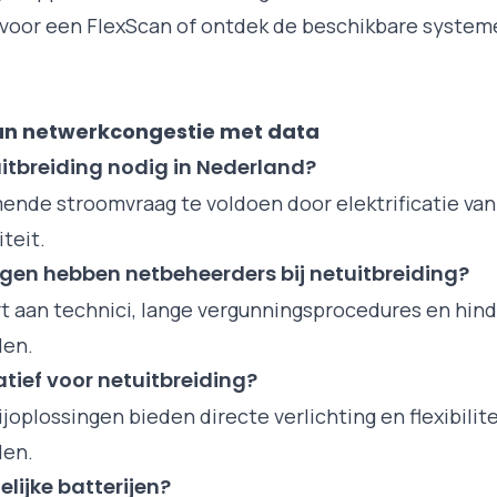
voor een FlexScan of ontdek de beschikbare system
an netwerkcongestie met data
uitbreiding nodig in Nederland?
nde stroomvraag te voldoen door elektrificatie va
teit.
ngen hebben netbeheerders bij netuitbreiding?
t aan technici, lange vergunningsprocedures en hin
en.
natief voor netuitbreiding?
erijoplossingen bieden directe verlichting en flexibilit
en.
elijke batterijen?