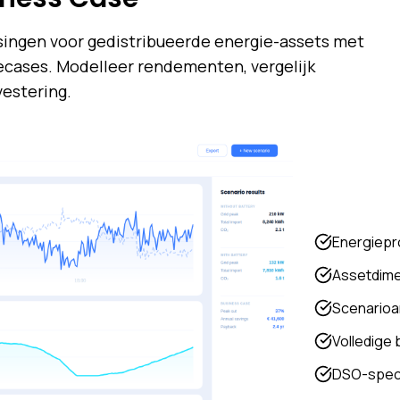
ingen voor gedistribueerde energie-assets met
cases. Modelleer rendementen, vergelijk
vestering.
Energiepro
Assetdime
Scenarioan
Volledige
DSO-speci