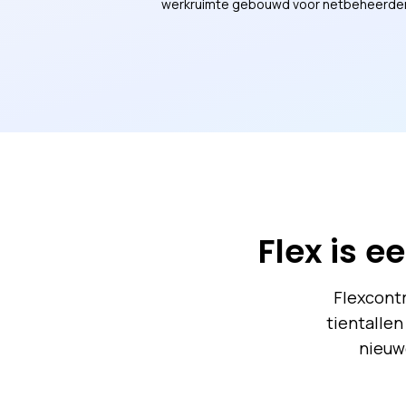
werkruimte gebouwd voor netbeheerder
Flex is e
Flexcontr
tientalle
nieuw