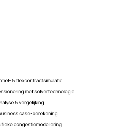
fiel- & flexcontractsimulatie
nsionering met solvertechnologie
alyse & vergelijking
 business case-berekening
fieke congestiemodellering