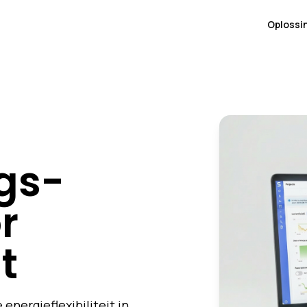
Oplossi
gs-
r
it
nergieflexibiliteit in,