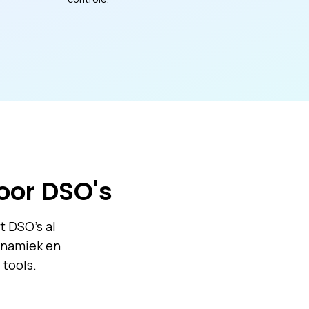
voor DSO's
t DSO's al
ynamiek en
tools.