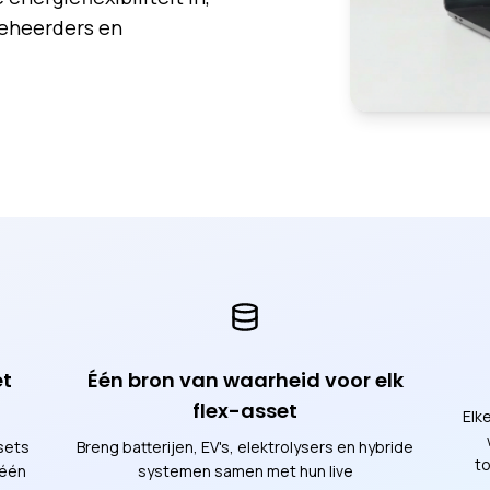
beheerders en
et
Één bron van waarheid voor elk
flex-asset
Elk
sets
Breng batterijen, EV's, elektrolysers en hybride
to
 één
systemen samen met hun live