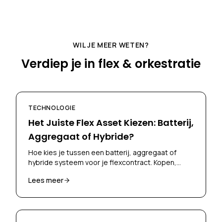
WIL JE MEER WETEN?
Verdiep je in flex & orkestratie
TECHNOLOGIE
Het Juiste Flex Asset Kiezen: Batterij,
Aggregaat of Hybride?
Hoe kies je tussen een batterij, aggregaat of
hybride systeem voor je flexcontract. Kopen,
huren of leasen? De Flex Scan van Skoon helpt je
Lees meer
beslissen.