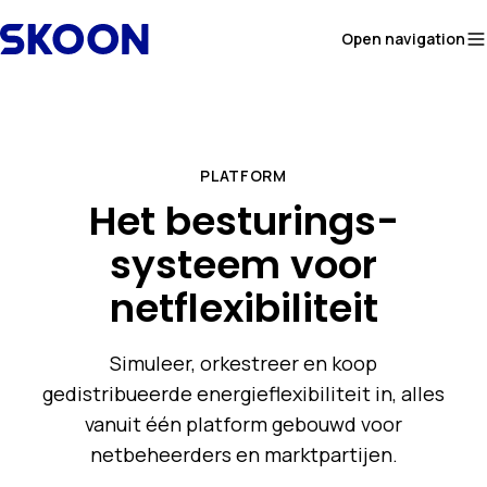
Skip to content
Open navigation
PLATFORM
Het besturings-
systeem voor
netflexibiliteit
Simuleer, orkestreer en koop
gedistribueerde energieflexibiliteit in, alles
vanuit één platform gebouwd voor
netbeheerders en marktpartijen.