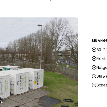
BELANG
50–2.
Flexi
Netge
Stil &
Schaa