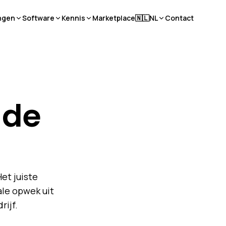
ngen
Software
Kennis
Marketplace
🇳🇱
NL
Contact
 de
Het juiste
le opwek uit
rijf.