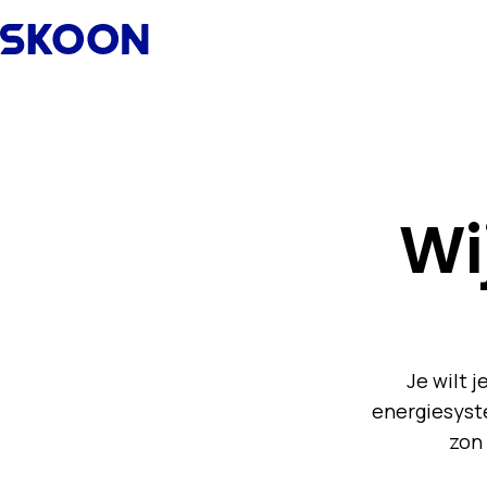
Skip to content
Wi
Je wilt j
energiesyst
zon 