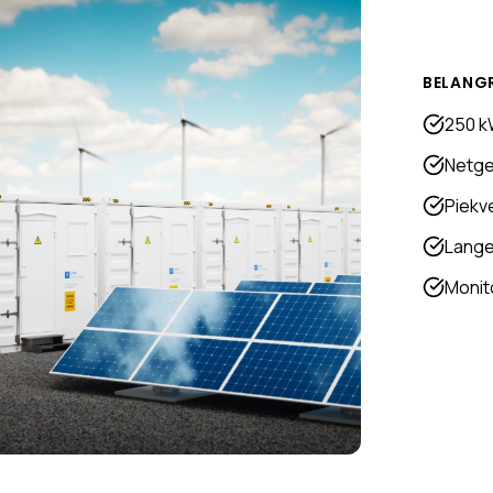
BELANG
250 k
Netge
Piekv
Lange
Monit