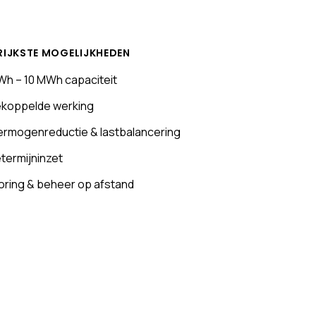
RIJKSTE MOGELIJKHEDEN
Wh – 10 MWh capaciteit
koppelde werking
ermogenreductie & lastbalancering
termijninzet
oring & beheer op afstand