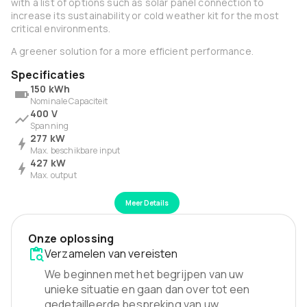
with a list of options such as solar panel connection to
increase its sustainability or cold weather kit for the most
critical environments.
A greener solution for a more efficient performance.
Specificaties
150 kWh
Nominale Capaciteit
400 V
Spanning
277 kW
Max. beschikbare input
427 kW
Max. output
Meer Details
Onze oplossing
Verzamelen van vereisten
We beginnen met het begrijpen van uw
unieke situatie en gaan dan over tot een
gedetailleerde bespreking van uw