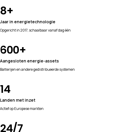
8
+
Jaar in energietechnologie
Opgericht in 2017, schaalbaar vanaf dag één
600
+
Aangesloten energie-assets
Batterijen en andere gedistribueerde systemen
14
Landen met inzet
Actief op Europese markten
24
/7